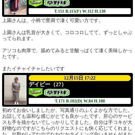
T.151
B.115(F)
W.112
H.130
上園さんは、小柄で豊満で凄く可愛い方です。
上園さんは乳首が大きくて、コロコロしてて、ずっとしゃぶ
ってられます。
アソコも肉厚で、舐めてみると甘酸っぱくて凄く美味しかっ
たです。
またイチャイチャしたいです
12月15日 17:22
デイビー（27）
T.171
B.102(D)
W.84
H.100
初めてお会いしましたが、写真通りのふくよかな方でした。
お話しても温和な感じがとても良かったです。肝心のサービ
スも手を抜かないでしっかりしてました。自分は手コキが大
好物なのですがこちらのリクエストにも快く応じてくれまし
た。出勤がレアなのでなかなかタイミング合いませんがまた