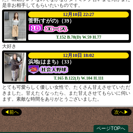
是非お相手してもらいたいものです。
12月10日 22:27
菅野(すがの)（39）
T.152
B.78(D)
W.59
H.77
大好き
12月10日 18:02
浜地(はまち)（33）
T.165
B.122(J)
W.104
H.111
とても可愛らしく優しい女性で、たくさん甘えさせていただ
きました。甘えたくなったら、また甘えさせてもらいに伺い
ます。素敵な時間をありがとうございました。
前へ
次へ
ページTOPへ