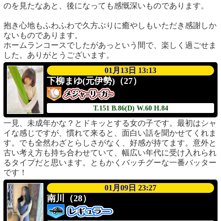
のを見たなあと、後になっても感慨深いものであります。
抱き心地もふわふわで久方ぶりに癒やしもいただき感謝しか
ないものであります。
ホームランコースでしたがあっという間で、楽しく過ごせま
した。ありがとうございます。
01月13日 13:13
下柳まゆ(元伊勢)（27）
T.151
B.86(D)
W.60
H.84
一見、未成年かな？とドキッとする女の子です。最初はシャ
イな感じですが、慣れて来ると、面白い話を聞かせてくれま
す。でも全然わざとらしさがなく、好感が持てます。意外と
古い考え方も持ち合わせていて、幅広い年代に受け入れられ
るタイプだと思います。ともかくバッチグーな一番バッター
です！
01月09日 23:27
南川（28）