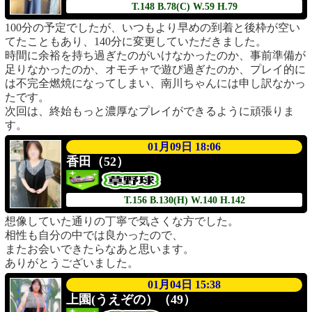
T.148
B.78(C)
W.59
H.79
100分の予定でしたが、いつもより早めの到着と後枠が空い
てたこともあり、140分に変更していただきました。
時間に余裕を持ち過ぎたのがいけなかったのか、事前準備が
足りなかったのか、オモチャで遊び過ぎたのか、プレイ的に
は不完全燃焼になってしまい、南川ちゃんには申し訳なかっ
たです。
次回は、終始もっと濃厚なプレイができるように頑張りま
す。
01月09日 18:06
香田（52）
T.156
B.130(H)
W.140
H.142
想像していた通りの丁寧で気さくな方でした。
相性も自分の中では良かったので、
またお会いできたらなあと思います。
ありがとうございました。
01月04日 15:38
上園(うえぞの）（49）