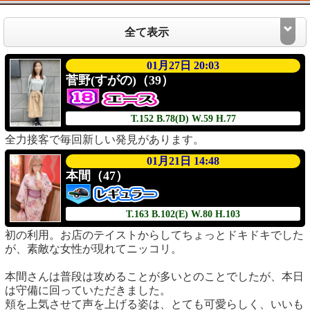
全て表示
01月27日 20:03
菅野(すがの)（39）
T.152
B.78(D)
W.59
H.77
全力接客で毎回新しい発見があります。
01月21日 14:48
本間（47）
T.163
B.102(E)
W.80
H.103
初の利用。お店のテイストからしてちょっとドキドキでした
が、素敵な女性が現れてニッコリ。
本間さんは普段は攻めることが多いとのことでしたが、本日
は守備に回っていただきました。
頬を上気させて声を上げる姿は、とても可愛らしく、いいも