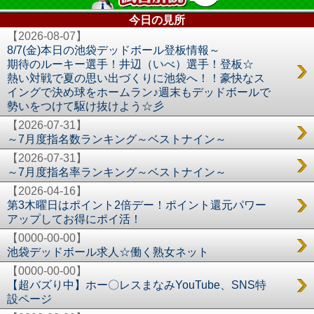
今日の見所
【2026-08-07】
8/7(金)本日の池袋デッドボール登板情報～
期待のルーキー選手！井辺（いべ）選手！登板☆
熱い対戦で夏の思い出づくりに池袋へ！！豪快なス
イングで決め球をホームラン♪週末もデッドボールで
勢いをつけて駆け抜けよう☆彡
【2026-07-31】
～7月度指名数ランキング～ベストナイン～
【2026-07-31】
～7月度指名率ランキング～ベストナイン～
【2026-04-16】
第3木曜日はポイント2倍デー！ポイント還元パワー
アップしてお得にポイ活！
【0000-00-00】
池袋デッドボール求人☆働く熟女ネット
【0000-00-00】
【超バズり中】ホー〇レスまなみYouTube、SNS特
設ページ