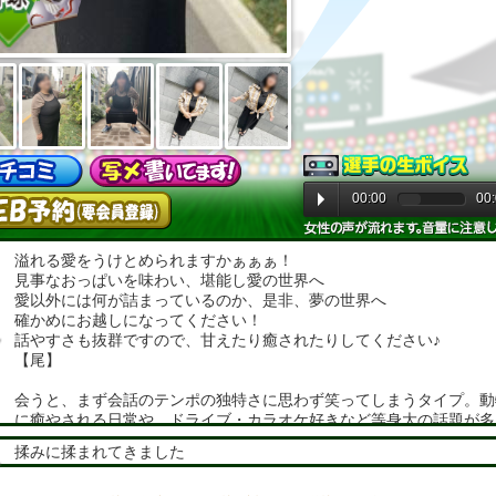
00:00
00
溢れる愛をうけとめられますかぁぁぁ！
見事なおっぱいを味わい、堪能し愛の世界へ
愛以外には何が詰まっているのか、是非、夢の世界へ
確かめにお越しになってください！
話やすさも抜群ですので、甘えたり癒されたりしてください♪
【尾】
会うと、まず会話のテンポの独特さに思わず笑ってしまうタイプ。動
に癒やされる日常や、ドライブ・カラオケ好きなど等身大の話題が多
らない空気で自然と距離が縮まります。気取らず過ごしたい時間に、
揉みに揉まれてきました
度お会いください。
【向井】