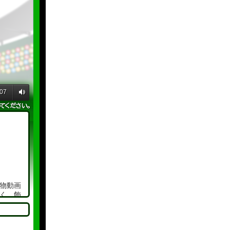
:07
物動画
く、飾
ぜひ一