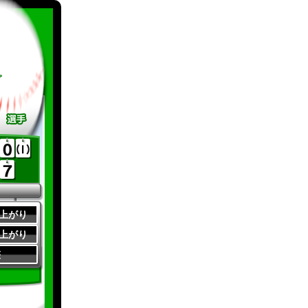
プ
0 上がり
0 上がり
整