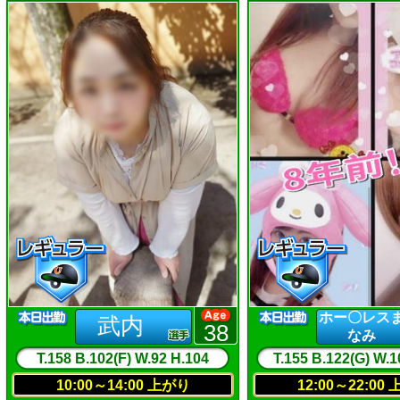
ホー〇レス
武内
38
なみ
T.158 B.102(F) W.92 H.104
T.155 B.122(G) W.1
10:00～14:00 上がり
12:00～22:00