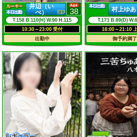
井辺（い
村上ゆあ
38
べ）
T.158 B.110(H) W.90 H.115
T.171 B.89(D) W.
10:30～23:00 受付
16:00～21:10
出勤中
御予約満了