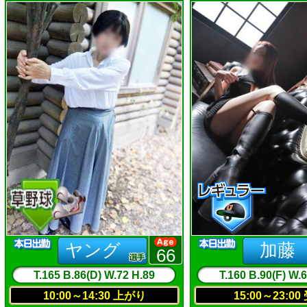
ヤング
加藤
66
T.165 B.86(D) W.72 H.89
T.160 B.90(F) W.
10:00～14:30 上がり
15:00～23:00