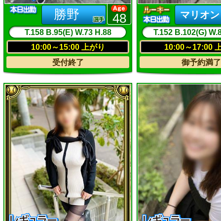
勝野
マリオン
48
T.158 B.95(E) W.73 H.88
T.152 B.102(G) W.
10:00～15:00 上がり
10:00～17:00
受付終了
御予約満了