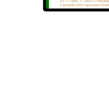
当サイトで使用している各社ロゴや商品画像
●プロフィール
Copyright(C)2022 Uguisudani-Deadba
※あくまで選手の自己主張
※誤字脱字、質問の履き違
★血液型：B
★星座：ふたご座
★出身地：山の中
★プレイスタイルは？：Lv.
★１日何食食べるの？：2-
★男性遍歴は？：0人
★人生で告白された回数は
★貯金または借金は？：借
★モチベーションを保つ為
★自分の好きな所は？
★プレイ詳細リスト
・ディープキス：下手でも
・素股：一緒にやろ
・口内発射：×
・パイズリ：協力してもら
・バイブ：よーく濡らして
も...
・電マ：優しいやつが良い
★ボディアピール
・潮を噴くことはあります