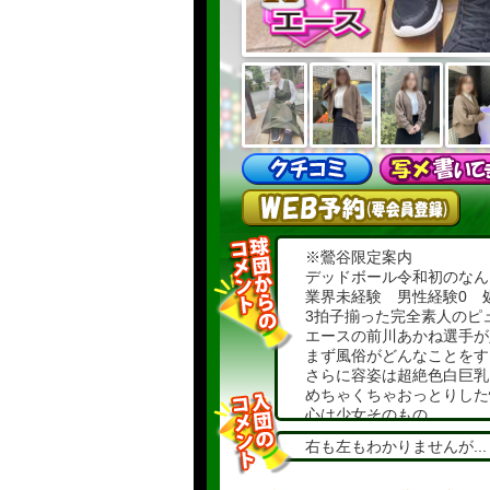
※鶯谷限定案内
デッドボール令和初のなんと.
業界未経験 男性経験0 
3拍子揃った完全素人のピ
エースの前川あかね選手が
まず風俗がどんなことをす
さらに容姿は超絶色白巨乳
めちゃくちゃおっとりした性
心は少女そのもの...
お会いしたら皆さん思うでし
右も左もわかりませんが...
風俗では一切味わえない夢の
【むかい】