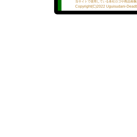
どうぞ全身で味わってくだ
当サイトで使用している各社ロゴや商品画像
Copyright(C)2022 Uguisudani-Deadba
林
●プロフィール
※あくまで選手の自己主張
※誤字脱字、質問の履き違
★血液型：A
★星座：水瓶
★出身地：東京
★プレイスタイルは？：受
★１日何食食べますか？：
二食
★男性遍歴は？：ひみつ
★人生で告白された回数は
★貯金または借金は？：な
★モチベーションを保つ為
★自分の好きな所は？ 適
★プレイ詳細リスト
・ディープキス：o
・素股：o
・口内発射：△
・パイズリ：o
・アナル舐め：NG