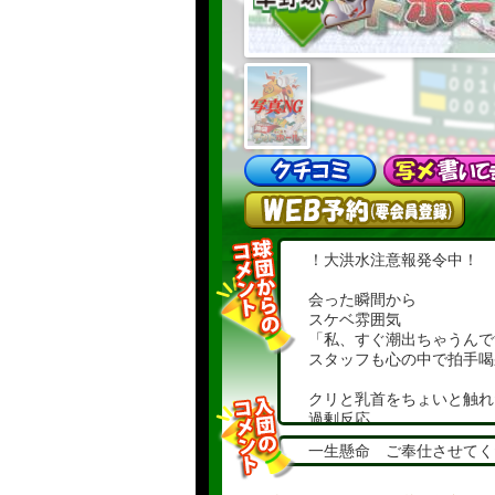
！大洪水注意報発令中！
会った瞬間から
スケベ雰囲気
「私、すぐ潮出ちゃうんで
スタッフも心の中で拍手喝
クリと乳首をちょいと触れ
過剰反応
一生懸命 ご奉仕させてく
声も身体も全開放
濃厚熟女タイム、