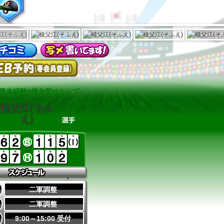
界未経験×借金苦×Iカップ
祖父江(そふ
え)
二軍調整
二軍調整
9:00～15:00 受付