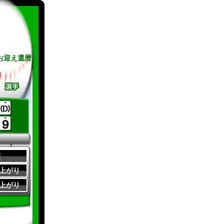
お迎え還暦
グ
整
0 上がり
0 上がり