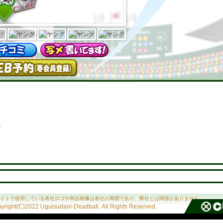
イトで使用している各社ロゴや商品画像は各社の商標であり、弊社とは関係がありません。
yright(C)2022 Uguisudani-Deadball. All Rights Reserved.