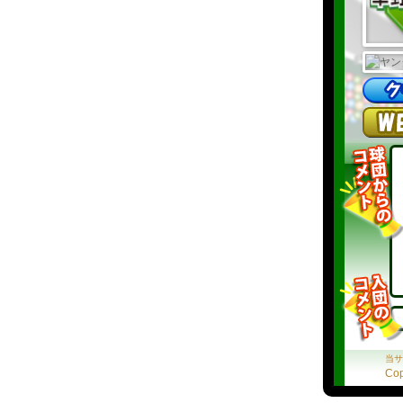
当サ
Cop