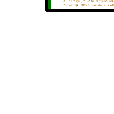
距離の近い親しみやすさを
当サイトで使用している各社ロゴや商品画像
き合い、自然体のリアクシ
Copyright(C)2022 Uguisudani-Deadba
りも“じわじわ惹かれる魅
【向井】
●プロフィール
※あくまで選手の自己主張
※誤字脱字、質問の履き違
★血液型：Ｂ
★星座：天秤座
★出身地：東京
★プレイスタイルは？：受
★１日何食食べるの？：1
★男性遍歴は？：内緒
★人生で告白された回数は
★貯金または借金は？：内
★モチベーションを保つ為
★自分の好きな所は？優し
★プレイ詳細リスト
・ディープキス：下手です
・素股：スリスリします！
・口内発射：沢山出してね
・パイズリ：頑張ります！
・アナル舐め：頑張ります
・前立腺マッサージ：教え