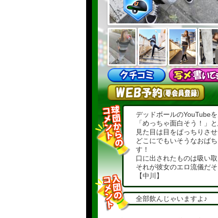
デッドボールのYouTube
「めっちゃ面白そう！」と
見た目は目をぱっちりさせ
どこにでもいそうなおばち
す！
口に出されたものは吸い取
それが彼女のエロ流儀だそ
【中川】
東京出身・天秤座のB型で
全部飲んじゃいますよ♪
懸命な姿勢が魅力の女性で
ありながらも、優しさや素