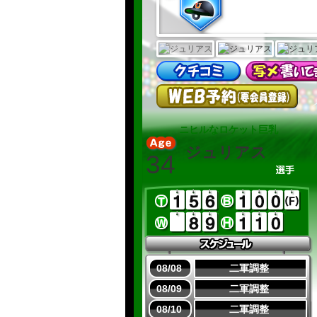
ニヒルなロケット巨乳
ジュリアス
34
08/08
二軍調整
08/09
二軍調整
08/10
二軍調整